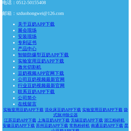
电话：0512-50155408
邮箱：szduohongwei@126.com
关于豆奶APP下载
展会现场
安装现场
专利证书
产品中心
智能防爆型豆奶APP下载
实验室用豆奶APP下载
激光切割机
豆奶视频APP官网下载
公司豆奶视频最新官网
行业豆奶视频最新官网
联系豆奶APP下载
公司简介
在线留言
实验室用豆奶APP下载
,
流化床豆奶APP下载
,
实验室用豆奶APP下载
,
袋
式脉冲除尘器
江苏豆奶APP下载
,
上海豆奶APP下载
,
无锡豆奶APP下载
,
浙江粉碎机
,
安徽豆奶APP下载
,
苏州豆奶APP下载
,
常熟粉碎机
,
南通豆奶APP下载
,
昆
山豆奶APP下载